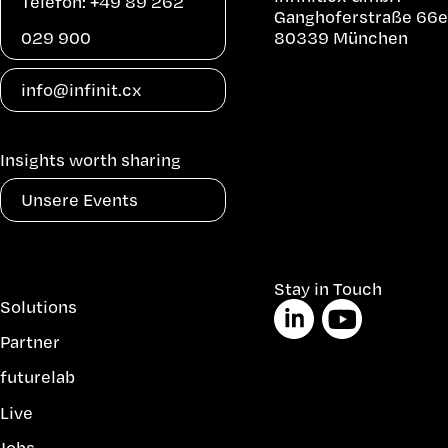
Telefon: +49 89 262
Ganghoferstraße 66e
029 900
80339 München
info@infinit.cx
Insights worth sharing
Unsere Events
Navigation
Stay in Touch
Solutions
überspringen
Partner
futurelab
Live
Jobs