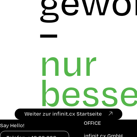
gewo
–
nur
besse
Weiter zur infinit.cx Startseite
OFFICE
Say Hello!
infinit.cx GmbH