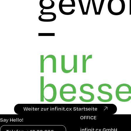
gewo
–
nur
besse
Weiter zur infinit.cx Startseite
OFFICE
Say Hello!
infinit.cx GmbH