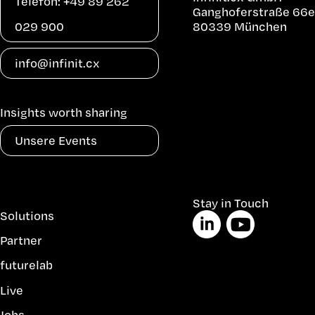
Telefon: +49 89 262
Ganghoferstraße 66e
029 900
80339 München
info@infinit.cx
Insights worth sharing
Unsere Events
Navigation
Stay in Touch
Solutions
überspringen
Partner
futurelab
Live
Jobs