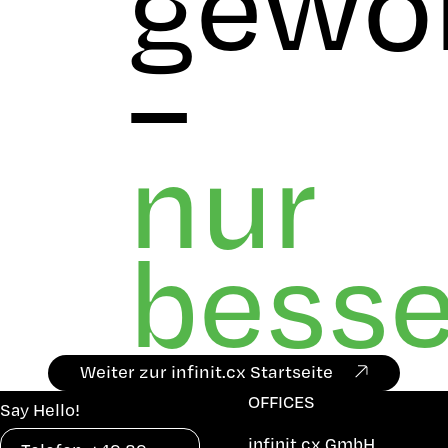
gewo
–
nur
besse
Weiter zur infinit.cx Startseite
OFFICES
Say Hello!
infinit.cx GmbH