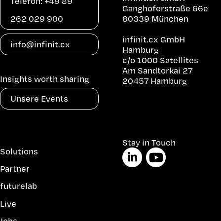
Telefon: +49 89
Ganghoferstraße 66e
262 029 900
80339 München
infinit.cx GmbH
info@infinit.cx
Hamburg
c/o 1000 Satellites
Am Sandtorkai 27
Insights worth sharing
20457 Hamburg
Unsere Events
Navigation
Stay in Touch
Solutions
überspringen
Partner
futurelab
Live
Jobs