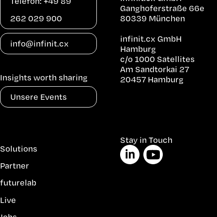
Telefon: +49 89
Ganghoferstraße 66e
262 029 900
80339 München
infinit.cx GmbH
info@infinit.cx
Hamburg
c/o 1000 Satellites
Am Sandtorkai 27
Insights worth sharing
20457 Hamburg
Unsere Events
Navigation
Stay in Touch
Solutions
überspringen
Partner
futurelab
Live
Jobs