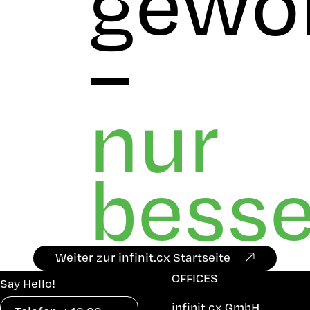
gewo
–
nur
besse
Weiter zur infinit.cx Startseite
OFFICES
Say Hello!
infinit.cx GmbH