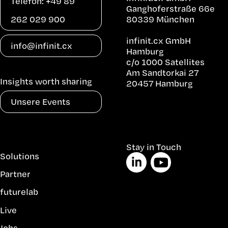
Telefon: +49 89
Ganghoferstraße 66e
262 029 900
80339 München
infinit.cx GmbH
info@infinit.cx
Hamburg
c/o 1000 Satellites
Am Sandtorkai 27
Insights worth sharing
20457 Hamburg
Unsere Events
Navigation
Stay in Touch
Solutions
überspringen
Partner
futurelab
Live
Jobs