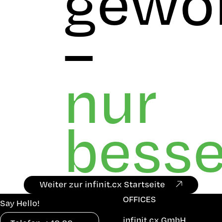
gewo
–
nur
besse
Weiter zur infinit.cx Startseite
OFFICES
Say Hello!
infinit.cx GmbH