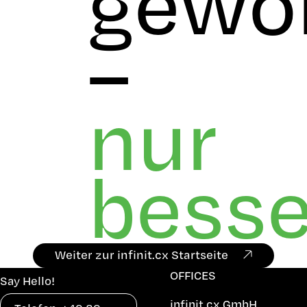
gewo
–
nur
besse
Weiter zur infinit.cx Startseite
OFFICES
Say Hello!
infinit.cx GmbH