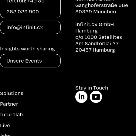
Telefon: +49 89
Ganghoferstraße 66e
262 029 900
80339 München
infinit.cx GmbH
info@infinit.cx
Hamburg
c/o 1000 Satellites
Am Sandtorkai 27
Insights worth sharing
20457 Hamburg
Unsere Events
Navigation
Stay in Touch
Solutions
überspringen
Partner
futurelab
Live
Jobs